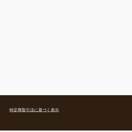
特定商取引法に基づく表示